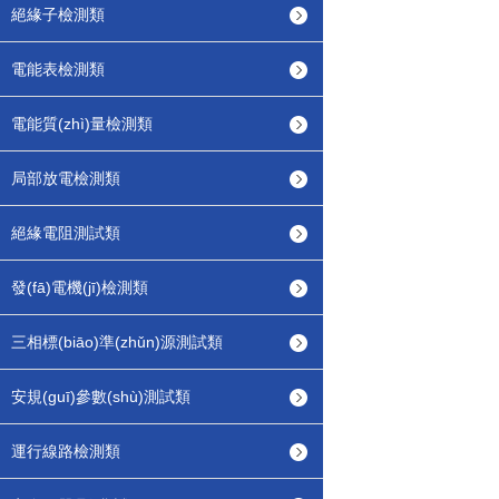
絕緣子檢測類
電能表檢測類
電能質(zhì)量檢測類
局部放電檢測類
絕緣電阻測試類
發(fā)電機(jī)檢測類
三相標(biāo)準(zhǔn)源測試類
安規(guī)參數(shù)測試類
運行線路檢測類