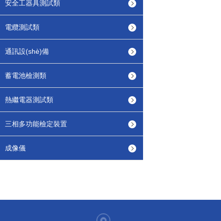
安全工器具測試類
電纜測試類
通訊設(shè)備
蓄電池檢測類
熱繼電器測試類
三相多功能檢定裝置
成像儀