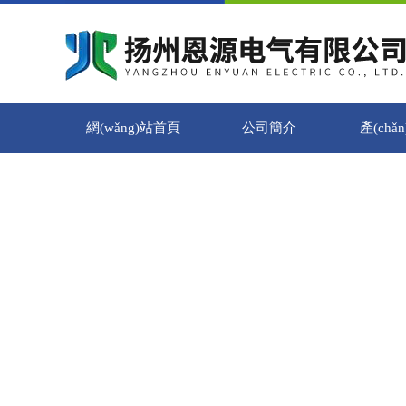
網(wǎng)站首頁
公司簡介
產(chǎ