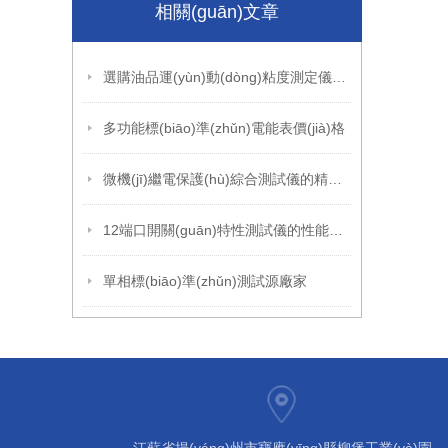
相關(guān)文章
選購油品運(yùn)動(dòng)粘度測定儀需考慮的9個(gè)因素
多功能標(biāo)準(zhǔn)電能表價(jià)格
微機(jī)繼電保護(hù)綜合測試儀的精度調(diào)整
12端口開關(guān)特性測試儀的性能特點(diǎn)
單相標(biāo)準(zhǔn)測試源廠家