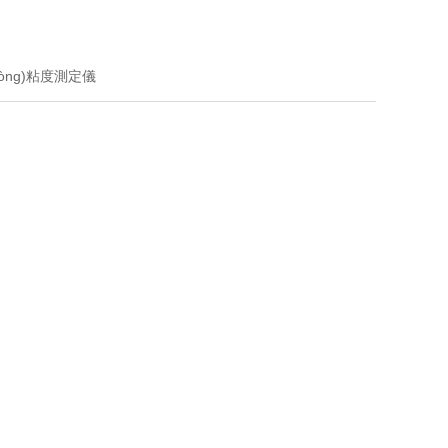
dòng)粘度測定儀