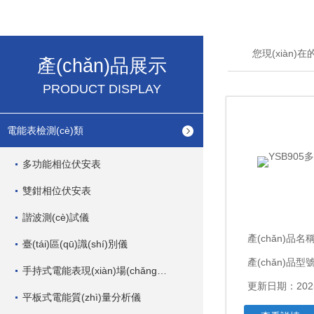
您現(xiàn)
產(chǎn)品展示
PRODUCT DISPLAY
電能表檢測(cè)類
多功能相位伏安表
雙鉗相位伏安表
諧波測(cè)試儀
產(chǎn)品名
臺(tái)區(qū)識(shí)別儀
產(chǎn)品型號
手持式電能表現(xiàn)場(chǎng)校驗(yàn)儀
更新日期：2025
平板式電能質(zhì)量分析儀