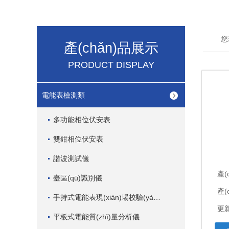
您
產(chǎn)品展示
PRODUCT DISPLAY
電能表檢測類
多功能相位伏安表
雙鉗相位伏安表
諧波測試儀
產(
臺區(qū)識別儀
產(
手持式電能表現(xiàn)場校驗(yàn)儀
更新
平板式電能質(zhì)量分析儀