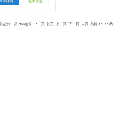
查看詳情
在線留言
 條記錄，當(dāng)前 1 / 1 頁 首頁 上一頁 下一頁 末頁 跳轉(zhuǎn)