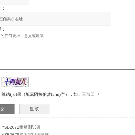
址：
明：
：
算結(jié)果（填寫阿拉伯數(shù)字），如：三加四=7
：
YSB2672耐壓測試儀
：
YSB2679接地電阻測試儀