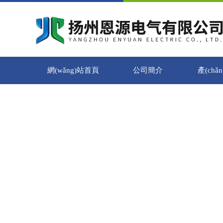
網(wǎng)站首頁
公司簡介
產(chǎ