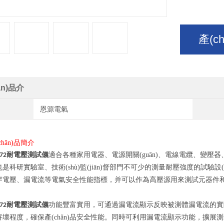
產(c
ǎn)品介
：
恩源電氣
chǎn)品
簡介
耐
電
壓測試儀
適合各種家用電器、電源開關(guān)、電線電纜、變壓
器、
72
是科研實驗室、技術(shù)監(jiān)督部門不可少的測量耐壓強度
的
試驗設(sh
穿電壓、漏電流等電氣安全性能指標，并可以作為高壓源用來測試元器件和
。
耐
電
壓測試儀
功能豐
富實用，
可通過漏電流顯示反映被測體漏電流的實
72
壞程度，確保產(chǎn)品安全性能
。
同時可利用漏電流顯示功能，擴展