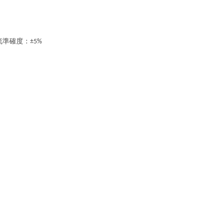
流準確度：
±5%