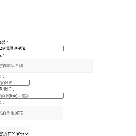
n)品：
位：
名：
n)系電話：
箱：