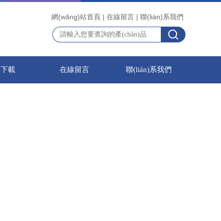
網(wǎng)站首頁
|
在線留言
|
聯(lián)系我們
料下載
在線留言
聯(lián)系我們